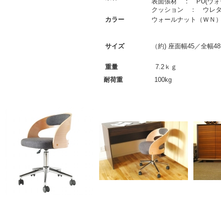
表面張材 ： PU(ウ
クッション ： ウレ
カラー
ウォールナット（ＷＮ
サイズ
（約) 座面幅45／全幅48 
重量
7.2ｋｇ
耐荷重
100kg