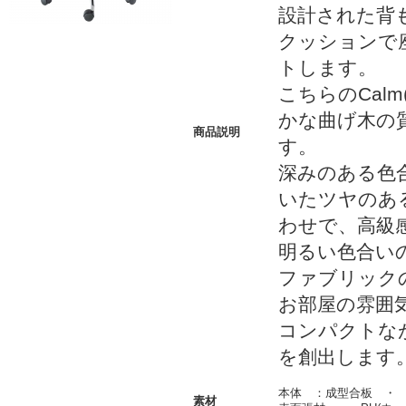
設計された背
クッションで
トします。
こちらのCal
かな曲げ木の
商品説明
す。
深みのある色
いたツヤのあ
わせで、高級
明るい色合い
ファブリック
お部屋の雰囲
コンパクトな
を創出します
本体 ：成型合板 ・
素材